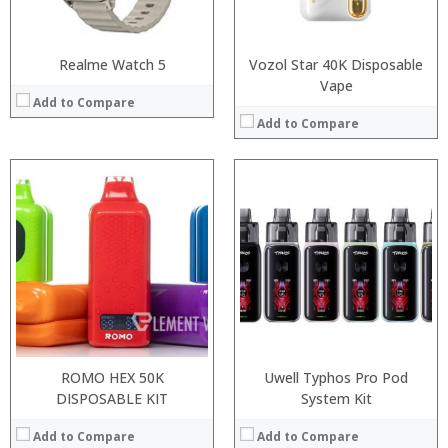
View Details →
View Details →
Realme Watch 5
Vozol Star 40K Disposable
Vape
Add to Compare
Add to Compare
:
:
:
:
:
:
:
:
:
:
:
:
View Details →
View Details →
ROMO HEX 50K
Uwell Typhos Pro Pod
DISPOSABLE KIT
System Kit
Add to Compare
Add to Compare