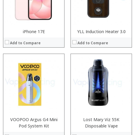
:
:
View Details →
View Details →
iPhone 17E
YLL Induction Heater 3.0
Add to Compare
Add to Compare
:
:
:
:
:
:
:
:
:
:
:
View Details →
:
View Details →
VOOPOO Argus G4 Mini
Lost Mary Viz 55K
Pod System Kit
Disposable Vape