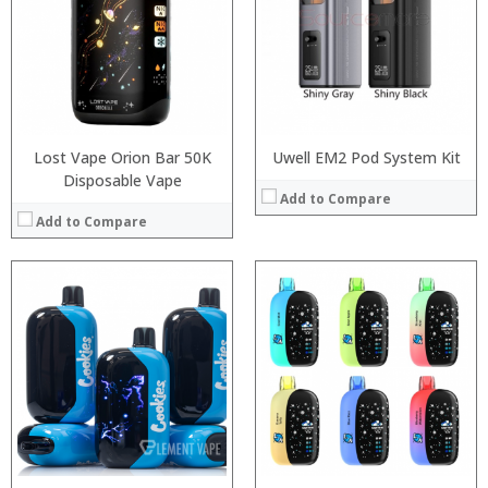
:
:
:
:
:
:
:
:
View Details →
:
View Details →
Lost Vape Orion Bar 50K
Uwell EM2 Pod System Kit
Disposable Vape
Add to Compare
Add to Compare
:
:
:
:
:
:
View Details →
: