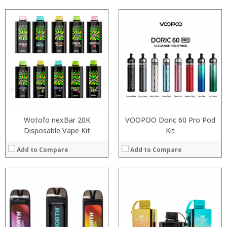
:
:
:
:
:
:
:
:
:
:
:
:
View Details →
View Details →
Wotofo nexBar 20K
VOOPOO Doric 60 Pro Pod
Disposable Vape Kit
Kit
Add to Compare
Add to Compare
:
:
:
:
:
:
: