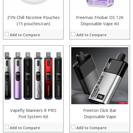
View Details →
View Details →
ZYN Chill Nicotine Pouches
Freemax Friobar DS 12K
(15 pouches/can)
Disposable Vape Kit
Add to Compare
Add to Compare
:
:
:
:
:
:
:
:
:
:
:
:
View Details →
View Details →
Vapefly Manners R PRO
Freeton Click Bar
Pod System Kit
Disposable Vape
Add to Compare
Add to Compare