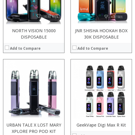
:
:
:
:
View Details →
:
View Details →
NORTH VISION 15000
JNR SHISHA HOOKAH BOX
DISPOSABLE
30K DISPOSABLE
Add to Compare
Add to Compare
:
:
:
:
:
:
:
:
:
:
:
:
View Details →
View Details →
URBAN TALE X LOST MARY
GeekVape Digi Max R Kit
XPLORE PRO POD KIT