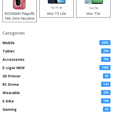
RODMAN Playoffs
Vivo T5 Lite
Vivo T5e
50K Zero Nicotine
Disposable Vape
Categories
Mobile
2692
Tablet
336
Accessories
750
E-cigar NEW
1956
3D Printer
83
RC Drone
144
Wearable
295
E-bike
108
Gaming
62