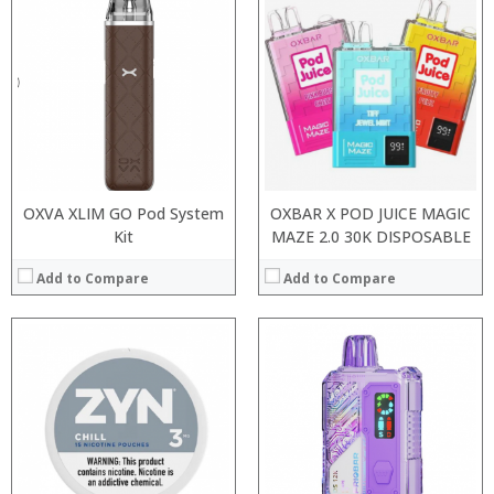
:
:
:
:
:
:
:
:
:
:
:
:
View Details →
View Details →
OXVA XLIM GO Pod System
OXBAR X POD JUICE MAGIC
Kit
MAZE 2.0 30K DISPOSABLE
Add to Compare
Add to Compare
:
:
:
:
:
:
:
:
:
:
:
: