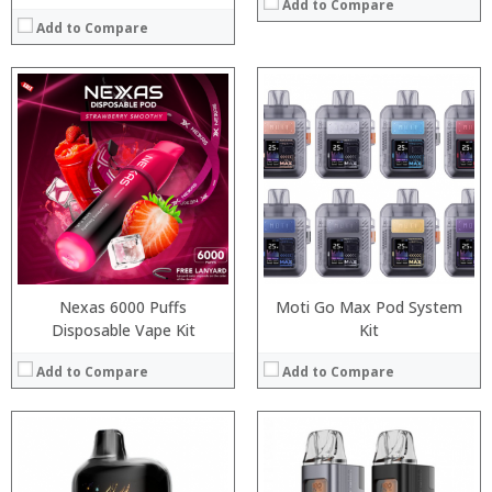
Add to Compare
Add to Compare
:
:
:
:
:
:
:
:
:
:
:
View Details →
:
View Details →
Nexas 6000 Puffs
Moti Go Max Pod System
Disposable Vape Kit
Kit
Add to Compare
Add to Compare
:
:
: