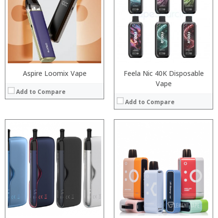
:
:
:
:
:
:
:
:
View Details →
View Details →
Aspire Loomix Vape
Feela Nic 40K Disposable
Vape
Add to Compare
Add to Compare
:
:
:
:
:
:
:
:
:
:
:
View Details →
:
View Details →