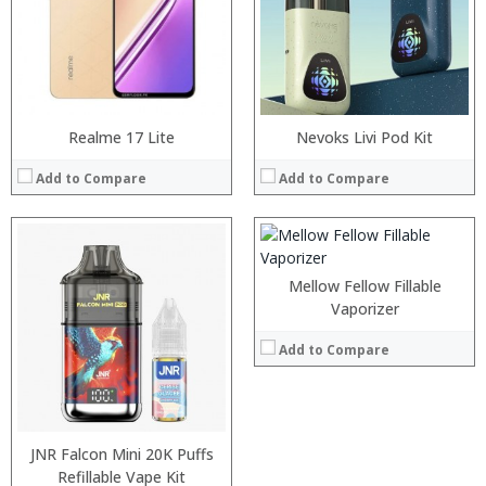
:
:
View Details →
:
:
:
Realme 17 Lite
Nevoks Livi Pod Kit
:
:
Add to Compare
Add to Compare
:
View Details →
Mellow Fellow Fillable
Vaporizer
Add to Compare
:
:
:
:
JNR Falcon Mini 20K Puffs
:
:
Refillable Vape Kit