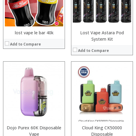
:
:
:
:
View Details →
View Details →
lost vape le bar 40k
Lost Vape Astara Pod
System Kit
Add to Compare
Add to Compare
:
:
:
:
:
:
:
:
:
:
:
View Details →
:
View Details →
Dojo Purex 60K Disposable
Cloud King CK50000
Vape
Disposable