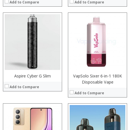
Add to Compare
Add to Compare
:
:
:
:
:
:
:
:
:
:
:
:
View Details →
View Details →
Aspire Cyber G Slim
VapSolo Sixer 6-in-1 180K
Disposable Vape
Add to Compare
Add to Compare
:
:
:
: