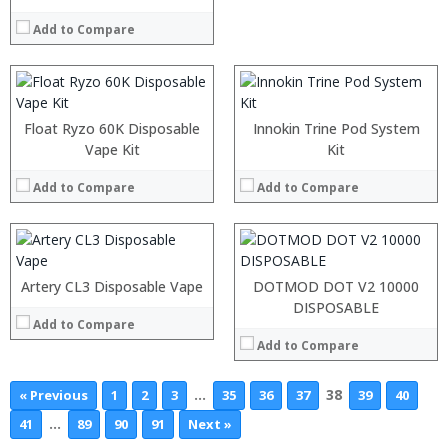
:
:
:
:
Add to Compare
:
:
View Details →
View Details →
:
:
:
Float Ryzo 60K Disposable
Innokin Trine Pod System
:
:
Vape Kit
Kit
:
:
:
:
Add to Compare
Add to Compare
:
:
View Details →
:
View Details →
Artery CL3 Disposable Vape
DOTMOD DOT V2 10000
DISPOSABLE
Add to Compare
Add to Compare
…
38
« Previous
1
2
3
35
36
37
39
40
…
41
89
90
91
Next »