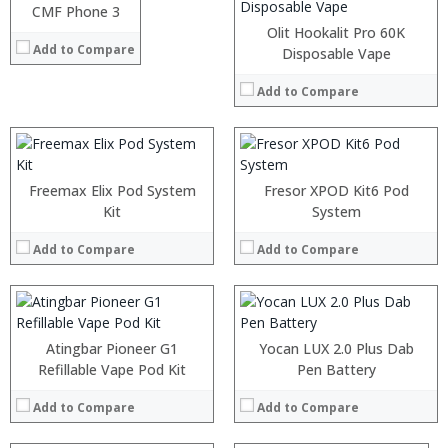
:
CMF Phone 3
:
View Details →
:
:
Olit Hookalit Pro 60K
Add to Compare
:
:
Disposable Vape
:
:
:
:
Add to Compare
:
:
View Details →
View Details →
:
:
:
:
Freemax Elix Pod System
Fresor XPOD Kit6 Pod
:
:
Kit
System
:
:
:
:
Add to Compare
Add to Compare
:
:
View Details →
View Details →
:
:
Atingbar Pioneer G1
Yocan LUX 2.0 Plus Dab
:
Refillable Vape Pod Kit
:
Pen Battery
:
:
:
Add to Compare
Add to Compare
:
:
:
View Details →