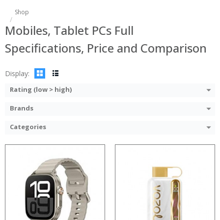
:
Shop
:
:
Mobiles, Tablet PCs Full
:
:
:
:
Specifications, Price and Comparison
:
:
:
:
View Details →
:
Display:
View Details →
Rating (low > high)
Brands
Categories
:
:
:
:
:
:
:
:
:
:
:
: