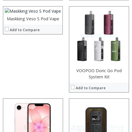
:
:
:
Maskking Veso S Pod Vape
View Details →
:
:
Add to Compare
:
:
:
:
:
:
:
:
:
:
View Details →
View Details →
VOOPOO Doric Go Pod
System Kit
Add to Compare
:
:
:
:
:
:
:
:
:
: