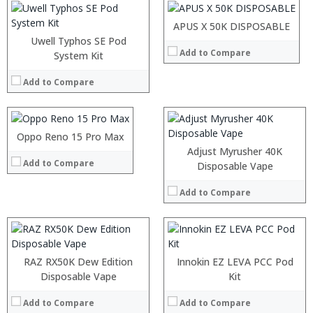
:
:
:
APUS X 50K DISPOSABLE
View Details →
:
Uwell Typhos SE Pod
Add to Compare
:
:
System Kit
:
:
:
Add to Compare
:
:
:
View Details →
:
:
:
Oppo Reno 15 Pro Max
:
:
View Details →
:
:
Adjust Myrusher 40K
:
Add to Compare
:
:
Disposable Vape
:
:
:
:
:
:
Add to Compare
:
:
:
:
View Details →
View Details →
View Details →
RAZ RX50K Dew Edition
Innokin EZ LEVA PCC Pod
:
Disposable Vape
Kit
:
Add to Compare
Add to Compare
: