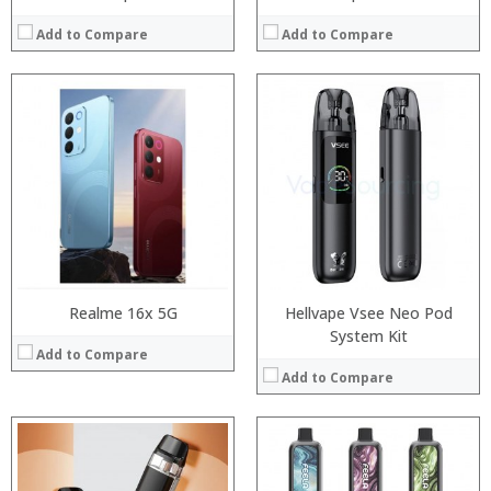
Add to Compare
Add to Compare
:
:
:
:
:
:
:
:
:
:
:
View Details →
:
View Details →
Realme 16x 5G
Hellvape Vsee Neo Pod
System Kit
Add to Compare
Add to Compare
:
:
:
: