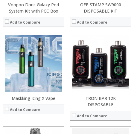
Voopoo Doric Galaxy Pod
OFF-STAMP SW9000
System Kit with PCC Box
DISPOSABLE KIT
Add to Compare
Add to Compare
:
:
:
:
:
:
:
:
:
:
:
:
View Details →
View Details →
Maskking Icing X Vape
TRON BAR 12K
DISPOSABLE
Add to Compare
Add to Compare