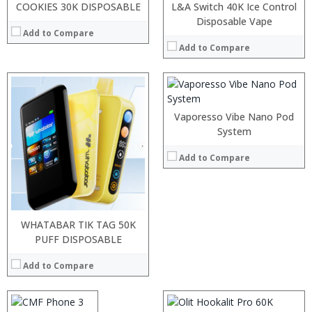
:
COOKIES 30K DISPOSABLE
L&A Switch 40K Ice Control
:
Disposable Vape
Add to Compare
:
:
Add to Compare
:
View Details →
Vaporesso Vibe Nano Pod
System
Add to Compare
:
:
WHATABAR TIK TAG 50K
:
:
PUFF DISPOSABLE
:
:
:
Add to Compare
:
:
:
View Details →
:
: