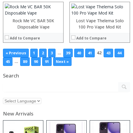
View Details →
View Details →
Rock Me VC BAR 50K
Lost Vape Thelema Solo
Disposable Vape
100 Pro Vape Mod Kit
Add to Compare
Add to Compare
…
42
« Previous
1
2
3
39
40
41
43
44
…
45
89
90
91
Next »
Search
New Arrivals