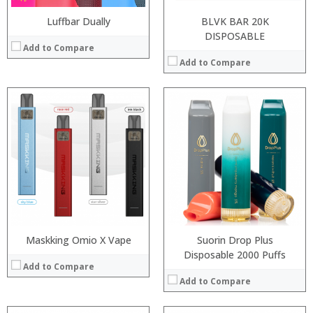
Luffbar Dually
BLVK BAR 20K
DISPOSABLE
Add to Compare
Add to Compare
:
:
:
:
:
:
:
:
:
:
:
View Details →
:
View Details →
Maskking Omio X Vape
Suorin Drop Plus
Disposable 2000 Puffs
Add to Compare
Add to Compare