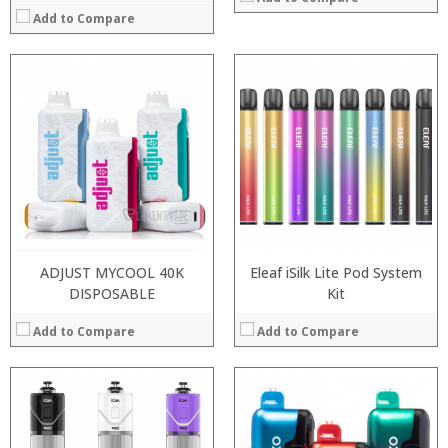
Add to Compare
:
:
:
:
:
:
:
:
:
:
:
View Details →
:
View Details →
ADJUST MYCOOL 40K
Eleaf iSilk Lite Pod System
DISPOSABLE
Kit
Add to Compare
Add to Compare
:
:
:
: