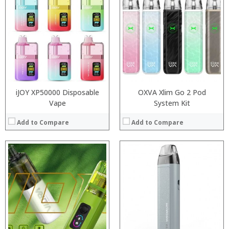
:
:
:
:
:
:
:
:
:
:
:
:
View Details →
View Details →
iJOY XP50000 Disposable
OXVA Xlim Go 2 Pod
Vape
System Kit
Add to Compare
Add to Compare
:
:
:
:
:
:
:
:
:
:
:
:
View Details →
View Details →