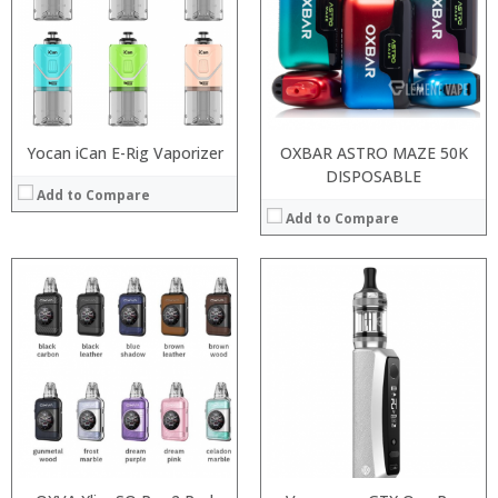
:
:
:
:
:
:
:
:
View Details →
View Details →
Yocan iCan E-Rig Vaporizer
OXBAR ASTRO MAZE 50K
DISPOSABLE
Add to Compare
Add to Compare
:
:
:
:
:
:
:
:
:
:
:
View Details →
:
View Details →