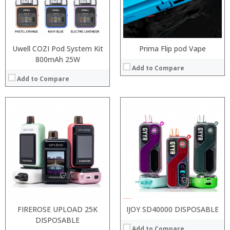
:
:
View Details →
:
View Details →
Uwell COZI Pod System Kit
Prima Flip pod Vape
800mAh 25W
Add to Compare
Add to Compare
:
:
:
:
:
:
:
:
:
:
:
:
View Details →
View Details →
FIREROSE UPLOAD 25K
IJOY SD40000 DISPOSABLE
DISPOSABLE
Add to Compare