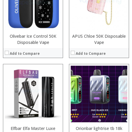
:
:
:
:
:
:
View Details →
:
View Details →
Olivebar Ice Control 50K
APUS Chloe 50K Disposable
Disposable Vape
Vape
Add to Compare
Add to Compare
:
:
:
:
:
:
:
:
:
:
:
:
View Details →
View Details →
Elfbar Elfa Master Luxe
Orionbar lightrise tb 18k