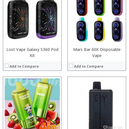
:
:
:
:
:
:
:
:
:
:
View Details →
:
View Details →
Lost Vape Galaxy S360 Pod
Mars Bar 60K Disposable
Kit
Vape
Add to Compare
Add to Compare
:
:
:
:
:
:
:
:
:
:
:
:
View Details →
View Details →