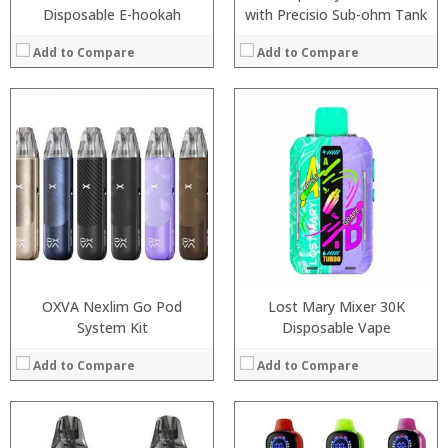
Disposable E-hookah
with Precisio Sub-ohm Tank
Add to Compare
Add to Compare
:
:
:
:
:
:
:
:
:
:
:
:
View Details →
View Details →
OXVA Nexlim Go Pod
Lost Mary Mixer 30K
System Kit
Disposable Vape
Add to Compare
Add to Compare
: