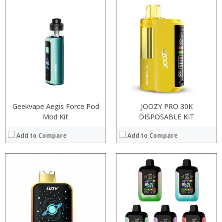
:
:
:
:
:
:
:
:
:
:
:
:
View Details →
View Details →
Geekvape Aegis Force Pod
JOOZY PRO 30K
Mod Kit
DISPOSABLE KIT
Add to Compare
Add to Compare
:
:
:
:
:
:
:
:
: