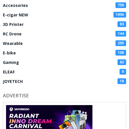
Accessories
750
E-cigar NEW
1956
3D Printer
83
RC Drone
144
Wearable
295
E-bike
108
Gaming
62
ELEAF
0
JOYETECH
18
ADVERTISE