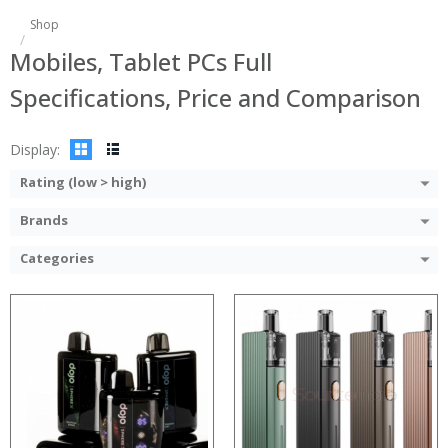
:
Shop
:
:
Mobiles, Tablet PCs Full
:
:
:
:
Specifications, Price and Comparison
:
:
:
:
View Details →
:
Display:
View Details →
Rating (low > high)
Brands
Categories
:
:
:
:
:
:
:
:
:
:
:
: