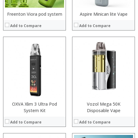
Freenton Viora pod system
Aspire Minican lite Vape
Add to Compare
Add to Compare
:
:
:
:
:
:
:
:
:
:
:
:
View Details →
View Details →
OXVA Xlim 3 Ultra Pod
Vozol Mega 50K
System Kit
Disposable Vape
Add to Compare
Add to Compare