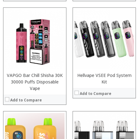
:
:
:
:
:
:
:
:
:
:
:
:
View Details →
View Details →
VAPGO Bar Chill Shisha 30K
Hellvape VSEE Pod System
30000 Puffs Disposable
Kit
Vape
Add to Compare
Add to Compare
:
:
:
:
:
: