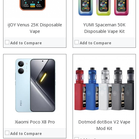
:
:
View Details →
:
View Details →
iJOY Venus 25K Disposable
YUMI Spaceman 50K
Vape
Disposable Vape Kit
Add to Compare
Add to Compare
:
:
:
:
:
:
:
:
:
:
:
View Details →
:
View Details →
Xiaomi Poco X8 Pro
Dotmod dotBox V2 Vape
Mod Kit
Add to Compare