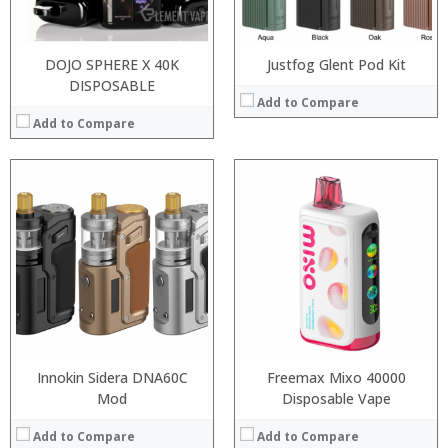
View Details →
View Details →
DOJO SPHERE X 40K
Justfog Glent Pod Kit
DISPOSABLE
Add to Compare
Add to Compare
:
:
:
:
:
:
:
:
:
:
:
View Details →
:
View Details →
Innokin Sidera DNA60C
Freemax Mixo 40000
Mod
Disposable Vape
Add to Compare
Add to Compare