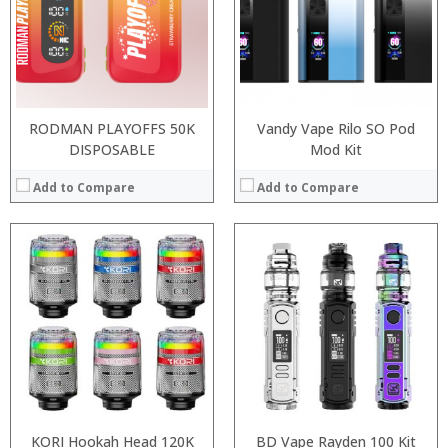
:
:
:
:
:
:
View Details →
View Details →
RODMAN PLAYOFFS 50K
Vandy Vape Rilo SO Pod
DISPOSABLE
Mod Kit
Add to Compare
Add to Compare
:
:
:
:
:
:
:
:
:
:
:
:
View Details →
View Details →
KORI Hookah Head 120K
BD Vape Rayden 100 Kit