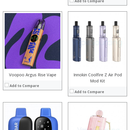
Add to Compare
:
:
:
:
:
:
:
:
:
:
:
:
View Details →
View Details →
Voopoo Argus Rise Vape
Innokin Coolfire Z Air Pod
Mod Kit
Add to Compare
Add to Compare
:
:
:
:
: