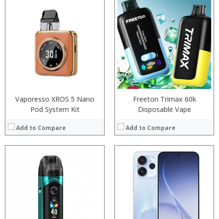
:
:
:
:
:
:
:
:
:
:
:
View Details →
:
View Details →
Vaporesso XROS 5 Nano
Freeton Trimax 60k
Pod System Kit
Disposable Vape
Add to Compare
Add to Compare
:
:
:
:
: