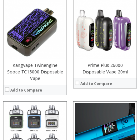
:
:
:
:
:
:
:
:
:
:
:
View Details →
:
View Details →
Kangvape Twinengine
Prime Plus 26000
Sooce TC15000 Disposable
Disposable Vape 20ml
Vape
Add to Compare
Add to Compare
:
:
:
:
:
:
:
:
: