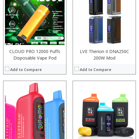
:
:
:
:
:
:
:
:
:
:
View Details →
:
View Details →
CLOUD PRO 12000 Puffs
LVE Therion II DNA250C
Disposable Vape Pod
200W Mod
Add to Compare
Add to Compare
:
:
:
:
:
:
:
:
:
:
:
View Details →
:
View Details →