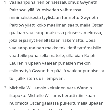
Vaaleanpunainen prinsessaluomus Gwyneth
Paltrown yllä. Vuosisadan vaihteessa
minimalistisesta tyylistään tunnettu Gwyneth
Paltrow yllätti koko maailman saapumalla Oscar
gaalaan vaaleanpunaisessa prinsessamekossa,
joka ei jäänyt keneltäkään näkemättä. Upea
vaaleanpunainen mekko teki tietä tyttömäisille
vaatteille punaisella matolle, sillä pian Ralph
Laurenin upean vaaleanpunaisen mekon
esiinnyttyä Gwynethin päällä vaaleanpunaisesta
tuli julkkisten uusi lempiväri.
Michelle Williamsin keltainen Vera Wangin
iltapuku. Michelle Williams herätti niin ikään
huomiota Oscar gaalassa pukeutumalla upeaan