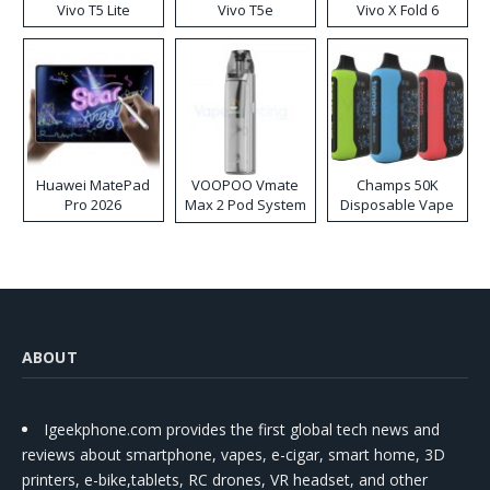
Vivo T5 Lite
Vivo T5e
Vivo X Fold 6
Huawei MatePad
VOOPOO Vmate
Champs 50K
Pro 2026
Max 2 Pod System
Disposable Vape
Kit
ABOUT
Igeekphone.com provides the first global tech news and
reviews about smartphone, vapes, e-cigar, smart home, 3D
printers, e-bike,tablets, RC drones, VR headset, and other