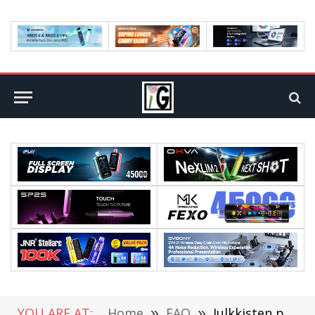
YOU ARE AT:
Home
»
FAQ
»
Julkkisten päältä napattu inspiraatio upeisiin juhlamekkoihin