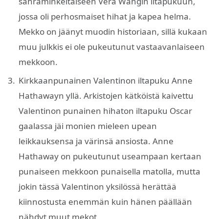
sahraminkeltaiseen Vera Wangin iltapukuun,
jossa oli perhosmaiset hihat ja kapea helma.
Mekko on jäänyt muodin historiaan, sillä kukaan
muu julkkis ei ole pukeutunut vastaavanlaiseen
mekkoon.
Kirkkaanpunainen Valentinon iltapuku Anne
Hathawayn yllä. Arkistojen kätköistä kaivettu
Valentinon punainen hihaton iltapuku Oscar
gaalassa jäi monien mieleen upean
leikkauksensa ja värinsä ansiosta. Anne
Hathaway on pukeutunut useampaan kertaan
punaiseen mekkoon punaisella matolla, mutta
jokin tässä Valentinon yksilössä herättää
kiinnostusta enemmän kuin hänen päällään
nähdyt muut mekot.