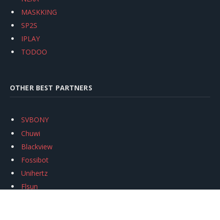
MASKKING
SP2S
IPLAY
TODOO
OTHER BEST PARTNERS
SVBONY
Chuwi
Blackview
Fossibot
Unihertz
Flsun
Anycubic
Xtool