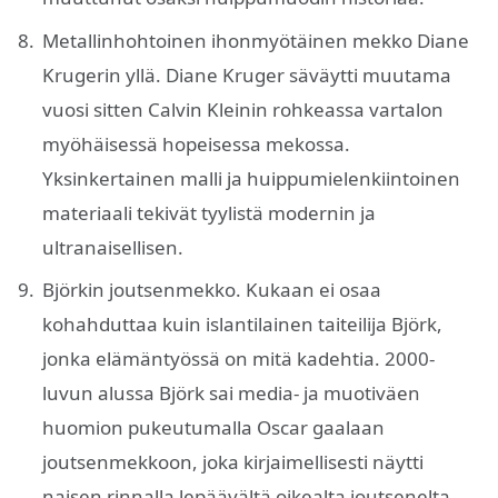
Metallinhohtoinen ihonmyötäinen mekko Diane
Krugerin yllä. Diane Kruger säväytti muutama
vuosi sitten Calvin Kleinin rohkeassa vartalon
myöhäisessä hopeisessa mekossa.
Yksinkertainen malli ja huippumielenkiintoinen
materiaali tekivät tyylistä modernin ja
ultranaisellisen.
Björkin joutsenmekko. Kukaan ei osaa
kohahduttaa kuin islantilainen taiteilija Björk,
jonka elämäntyössä on mitä kadehtia. 2000-
luvun alussa Björk sai media- ja muotiväen
huomion pukeutumalla Oscar gaalaan
joutsenmekkoon, joka kirjaimellisesti näytti
naisen rinnalla lepäävältä oikealta joutsenelta.