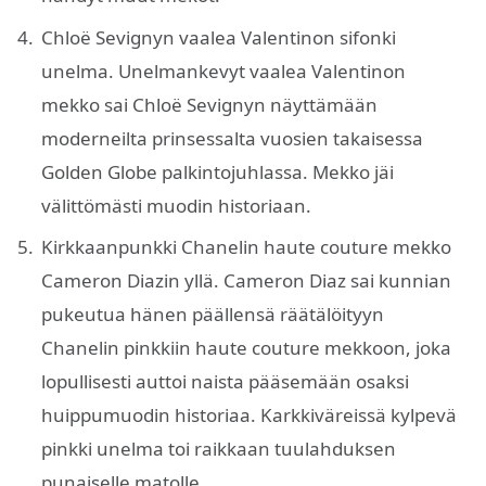
Chloë Sevignyn vaalea Valentinon sifonki
unelma. Unelmankevyt vaalea Valentinon
mekko sai Chloë Sevignyn näyttämään
moderneilta prinsessalta vuosien takaisessa
Golden Globe palkintojuhlassa. Mekko jäi
välittömästi muodin historiaan.
Kirkkaanpunkki Chanelin haute couture mekko
Cameron Diazin yllä. Cameron Diaz sai kunnian
pukeutua hänen päällensä räätälöityyn
Chanelin pinkkiin haute couture mekkoon, joka
lopullisesti auttoi naista pääsemään osaksi
huippumuodin historiaa. Karkkiväreissä kylpevä
pinkki unelma toi raikkaan tuulahduksen
punaiselle matolle.