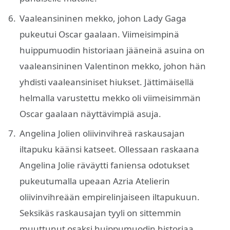
Vaaleansininen mekko, johon Lady Gaga
pukeutui Oscar gaalaan. Viimeisimpinä
huippumuodin historiaan jääneinä asuina on
vaaleansininen Valentinon mekko, johon hän
yhdisti vaaleansiniset hiukset. Jättimäisellä
helmalla varustettu mekko oli viimeisimmän
Oscar gaalaan näyttävimpiä asuja.
Angelina Jolien oliivinvihreä raskausajan
iltapuku käänsi katseet. Ollessaan raskaana
Angelina Jolie räväytti faniensa odotukset
pukeutumalla upeaan Azria Atelierin
oliivinvihreään empirelinjaiseen iltapukuun.
Seksikäs raskausajan tyyli on sittemmin
muuttunut osaksi huippumuodin historiaa.