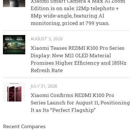
Xiaomi Smart Camera 4 Max AI Zoom
Edition is on sale: 12Mp telephoto +
8Mp wide-angle, featuring AI
monitoring, priced at 799 yuan.
AUGUST 3, 2026
Xiaomi Teases REDMI K100 Pro Series
Display: New M11 OLED Material
Promises Higher Efficiency and 185Hz
Refresh Rate
JULY 31, 2026
Xiaomi Confirms REDMI K100 Pro
Series Launch for August 11, Positioning
It as Its “Perfect Flagship”
Recent Compares