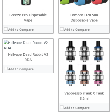
View Details →
:
:
Breeze Pro Disposable
Tomoro D20 50K
:
Vape
Disposable Vape
:
:
Add to Compare
Add to Compare
:
View Details →
:
:
:
:
Hellvape Dead Rabbit V2
:
:
RDA
:
:
:
:
Add to Compare
:
:
View Details →
View Details →
Vaporesso iTank X Tank
3.5ml
Add to Compare