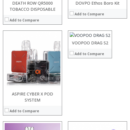
DEATH ROW QR5000
DOVPO Ethos Boro Kit
TOBACCO DISPOSABLE
:
Add to Compare
:
Add to Compare
:
:
:
:
:
:
:
VOOPOO DRAG S2
View Details →
:
:
:
Add to Compare
:
:
:
:
:
View Details →
:
View Details →
ASPIRE CYBER X POD
SYSTEM
Add to Compare