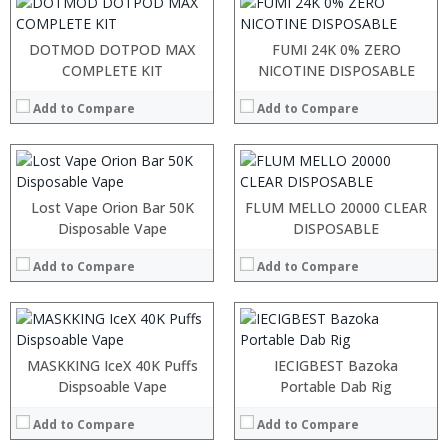
:
:
:
:
DOTMOD DOTPOD MAX
FUMI 24K 0% ZERO
:
:
COMPLETE KIT
NICOTINE DISPOSABLE
:
:
:
:
Add to Compare
Add to Compare
:
:
View Details →
View Details →
:
:
:
:
Lost Vape Orion Bar 50K
FLUM MELLO 20000 CLEAR
:
:
Disposable Vape
DISPOSABLE
:
:
:
:
Add to Compare
Add to Compare
:
:
View Details →
View Details →
:
:
MASKKING IceX 40K Puffs
IECIGBEST Bazoka
:
:
Dispsoable Vape
Portable Dab Rig
:
:
:
Add to Compare
Add to Compare
:
:
: