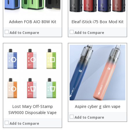
View Details →
Advken FOB AIO 80W Kit
Eleaf iStick i75 Box Mod Kit
Add to Compare
Add to Compare
:
:
:
:
:
:
:
:
:
:
:
:
View Details →
View Details →
Lost Mary Off-Stamp
Aspire cyber g slim vape
SW9000 Disposable Vape
Add to Compare
Add to Compare