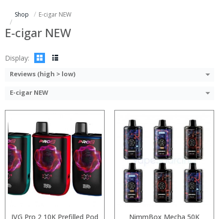
:
:
Shop
E-cigar NEW
:
:
:
:
E-cigar NEW
View Details →
View Details →
Display:
Reviews (high > low)
E-cigar NEW
:
:
:
:
:
:
:
:
:
:
:
View Details →
:
View Details →
IVG Pro 2 10K Prefilled Pod
NimmBox Mecha 50K