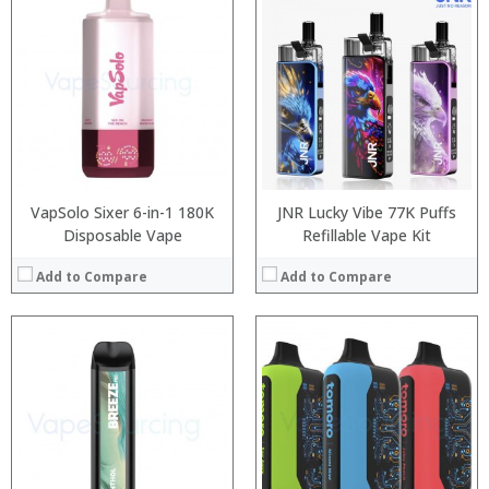
:
:
:
:
:
:
:
:
:
:
:
:
View Details →
View Details →
VapSolo Sixer 6-in-1 180K
JNR Lucky Vibe 77K Puffs
Disposable Vape
Refillable Vape Kit
Add to Compare
Add to Compare
:
:
:
:
:
: