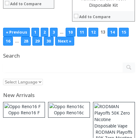
Add to Compare
Disposable Kit
Add to Compare
…
13
« Previous
1
2
3
10
11
12
14
15
…
16
28
29
30
Next »
Search
New Arrivals
Oppo Reno16 F
Oppo Reno16c
RODMAN Playoffs
50K Zero Nicotine