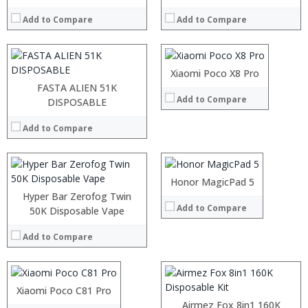
:
:
:
Add to Compare
Add to Compare
:
:
:
View Details →
:
:
:
Xiaomi Poco X8 Pro
View Details →
:
FASTA ALIEN 51K
Add to Compare
:
DISPOSABLE
:
:
:
:
Add to Compare
:
:
:
View Details →
:
:
:
Honor MagicPad 5
View Details →
:
Hyper Bar Zerofog Twin
Add to Compare
:
:
50K Disposable Vape
:
:
:
Add to Compare
:
:
:
View Details →
:
:
Xiaomi Poco C81 Pro
View Details →
Airmez Fox 8in1 160K