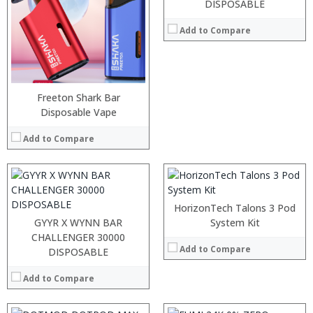
DISPOSABLE
Add to Compare
:
:
:
:
:
:
Freeton Shark Bar
:
:
Disposable Vape
:
:
View Details →
:
Add to Compare
:
View Details →
HorizonTech Talons 3 Pod
:
GYYR X WYNN BAR
:
System Kit
:
:
CHALLENGER 30000
Add to Compare
:
:
DISPOSABLE
:
:
:
:
Add to Compare
:
:
View Details →
View Details →