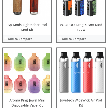
:
:
:
:
View Details →
View Details →
Bp Mods Lightsaber Pod
VOOPOO Drag 4 Box Mod
Mod Kit
177W
Add to Compare
Add to Compare
:
:
:
:
:
:
:
:
:
:
:
:
View Details →
View Details →
Aroma King Jewel Mini
Joyetech WideWick Air Pod
Disposable Vape Kit
Kit