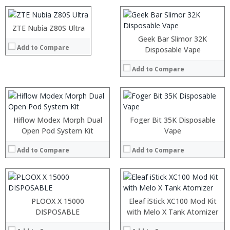
View Details →
:
:
:
ZTE Nubia Z80S Ultra
:
View Details →
:
:
Geek Bar Slimor 32K
Add to Compare
:
:
Disposable Vape
:
:
:
:
Add to Compare
:
:
View Details →
View Details →
:
:
:
:
Hiflow Modex Morph Dual
Foger Bit 35K Disposable
:
:
Open Pod System Kit
Vape
:
:
:
:
Add to Compare
Add to Compare
:
:
View Details →
View Details →
:
:
:
:
PLOOX X 15000
Eleaf iStick XC100 Mod Kit
:
:
DISPOSABLE
with Melo X Tank Atomizer
:
: