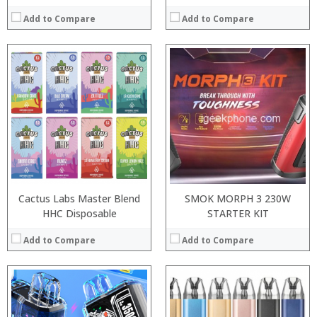
Add to Compare
Add to Compare
:
:
:
:
:
:
:
:
:
:
:
:
View Details →
View Details →
Cactus Labs Master Blend
SMOK MORPH 3 230W
HHC Disposable
STARTER KIT
Add to Compare
Add to Compare
:
:
: