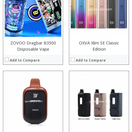
:
:
:
:
:
:
:
:
View Details →
:
View Details →
ZOVOO Dragbar B3500
OXVA Xlim SE Classic
Disposable Vape
Edition
Add to Compare
Add to Compare
:
:
:
:
:
:
View Details →