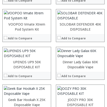
:
:
Add to Compare
Add to Compare
:
:
View Details →
View Details →
:
:
:
:
VOOPOO Vmate Xtrem
SOLOBAR DEFENDER 40K
:
:
Pod System Kit
DISPOSABLE
:
:
:
:
Add to Compare
Add to Compare
:
:
View Details →
View Details →
:
:
:
:
UPENDS UP9 50K
Dinner Lady Galax 60K
:
:
DISPOSABLE KIT
Disposable Vape
:
:
:
:
Add to Compare
Add to Compare
:
:
View Details →
View Details →
:
:
Geek Bar Hookah X 25K
JOOZY PRO 30K
:
Disposable Vape
:
DISPOSABLE KIT