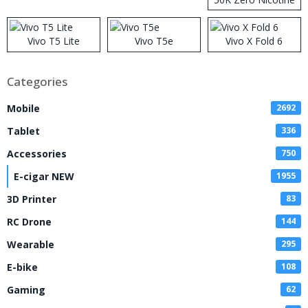
Disposable Vape
Vivo T5 Lite
Vivo T5e
Vivo X Fold 6
Categories
Mobile
2692
Tablet
336
Accessories
750
E-cigar NEW
1955
3D Printer
83
RC Drone
144
Wearable
295
E-bike
108
Gaming
62