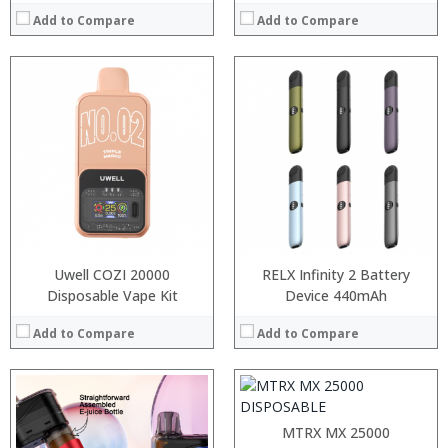
Add to Compare
Add to Compare
:
:
:
:
:
:
View Details →
:
:
Uwell COZI 20000
RELX Infinity 2 Battery
:
Disposable Vape Kit
Device 440mAh
:
:
Add to Compare
Add to Compare
:
View Details →
MTRX MX 25000