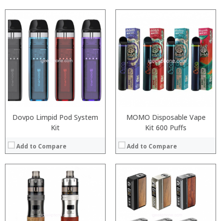
:
:
:
:
:
:
:
:
:
:
:
:
View Details →
View Details →
Dovpo Limpid Pod System
MOMO Disposable Vape
Kit
Kit 600 Puffs
Add to Compare
Add to Compare
:
:
:
:
:
:
:
: