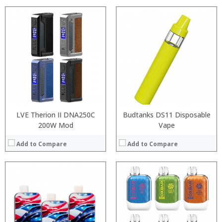
:
:
:
:
:
:
:
:
:
:
:
:
View Details →
View Details →
LVE Therion II DNA250C
Budtanks DS11 Disposable
200W Mod
Vape
Add to Compare
Add to Compare
:
:
:
:
:
:
:
:
:
: