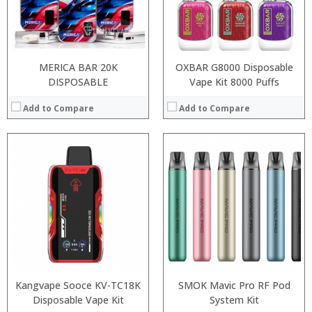
:
:
View Details →
View Details →
MERICA BAR 20K
OXBAR G8000 Disposable
DISPOSABLE
Vape Kit 8000 Puffs
Add to Compare
Add to Compare
:
:
:
:
:
:
:
:
:
:
:
:
View Details →
View Details →
Kangvape Sooce KV-TC18K
SMOK Mavic Pro RF Pod
Disposable Vape Kit
System Kit