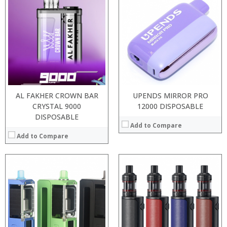
:
:
:
:
:
:
:
:
:
:
:
:
View Details →
View Details →
AL FAKHER CROWN BAR
UPENDS MIRROR PRO
CRYSTAL 9000
12000 DISPOSABLE
DISPOSABLE
Add to Compare
Add to Compare
:
:
:
:
:
:
:
:
:
:
:
View Details →
: