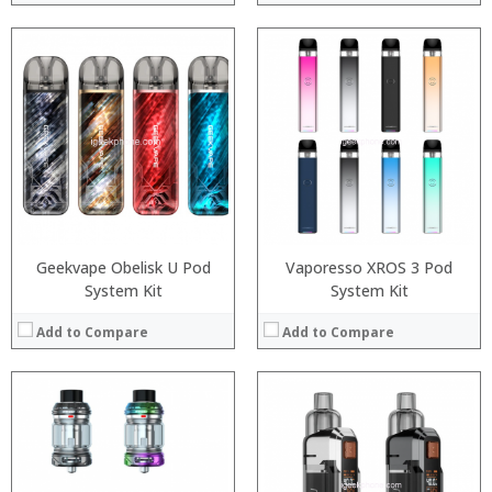
:
:
:
:
:
:
:
:
:
:
:
:
View Details →
View Details →
Geekvape Obelisk U Pod
Vaporesso XROS 3 Pod
System Kit
System Kit
Add to Compare
Add to Compare
:
:
:
:
:
:
:
: