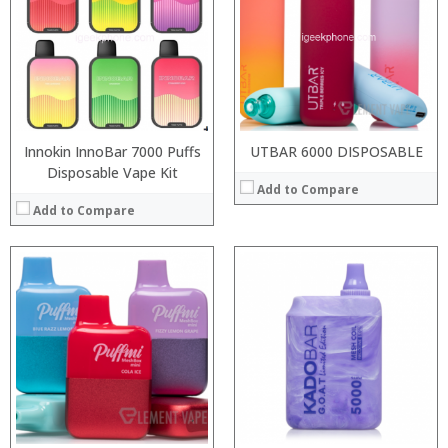
:
:
:
:
:
:
:
:
View Details →
View Details →
Innokin InnoBar 7000 Puffs
UTBAR 6000 DISPOSABLE
Disposable Vape Kit
Add to Compare
Add to Compare
:
:
:
:
:
:
:
:
:
:
:
View Details →
:
View Details →