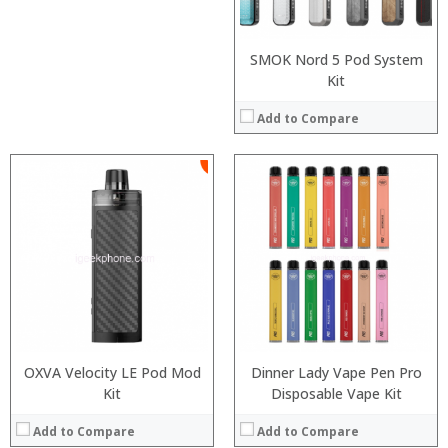
View Details →
View Details →
SMOK Nord 5 Pod System
Kit
Add to Compare
:
:
:
:
:
:
:
:
:
:
:
View Details →
:
View Details →
OXVA Velocity LE Pod Mod
Dinner Lady Vape Pen Pro
Kit
Disposable Vape Kit
Add to Compare
Add to Compare