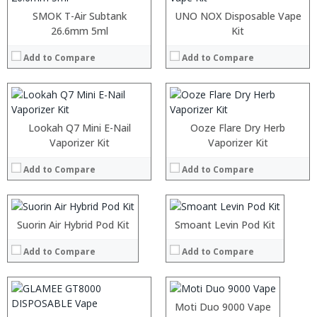
:
:
:
:
SMOK T-Air Subtank
UNO NOX Disposable Vape
:
:
26.6mm 5ml
Kit
:
:
:
:
Add to Compare
Add to Compare
:
:
View Details →
View Details →
Lookah Q7 Mini E-Nail
Ooze Flare Dry Herb
:
Vaporizer Kit
:
Vaporizer Kit
:
:
Add to Compare
Add to Compare
:
:
:
:
:
:
:
:
:
:
:
Suorin Air Hybrid Pod Kit
:
Smoant Levin Pod Kit
View Details →
View Details →
:
:
:
Add to Compare
Add to Compare
:
:
:
View Details →
:
:
:
:
Moti Duo 9000 Vape
View Details →