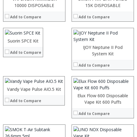
:
:
10000 DISPOSABLE
15K DISPOSABLE
:
:
:
Add to Compare
Add to Compare
:
:
:
View Details →
:
:
Suorin SPCE Kit
:
View Details →
:
IJOY Neptune II Pod
Add to Compare
:
:
System Kit
:
:
:
Add to Compare
:
:
:
View Details →
:
:
:
Vandy Vape Pulse AIO.5 Kit
:
View Details →
:
:
Elux Flow 600 Disposable
Add to Compare
:
:
Vape Kit 600 Puffs
:
:
:
:
Add to Compare
:
:
View Details →
View Details →