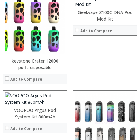
:
:
Geekvape Z100C DNA Pod
:
Mod Kit
:
:
Add to Compare
:
View Details →
:
:
keystone Crater 12000
:
puffs disposable
:
:
Add to Compare
:
View Details →
:
:
:
:
VOOPOO Argus Pod
:
:
System Kit 800mAh
:
:
:
:
Add to Compare
:
: