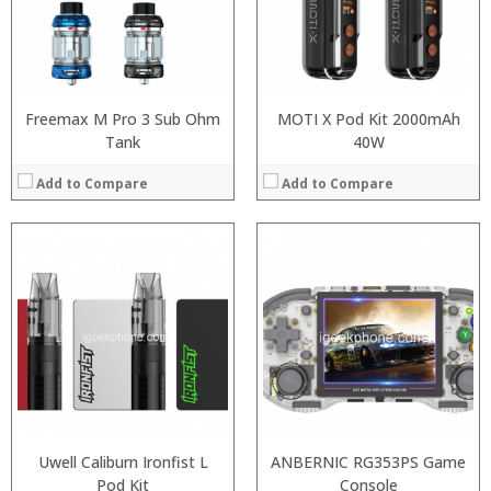
:
:
:
:
View Details →
View Details →
Freemax M Pro 3 Sub Ohm
MOTI X Pod Kit 2000mAh
Tank
40W
Add to Compare
Add to Compare
:
:
:
:
:
:
:
:
:
:
:
View Details →
:
View Details →
Uwell Caliburn Ironfist L
ANBERNIC RG353PS Game
Pod Kit
Console