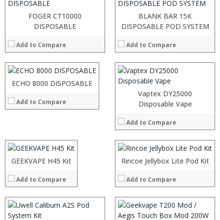
:
:
FOGER CT10000
BLANK BAR 15K
:
:
DISPOSABLE
DISPOSABLE POD SYSTEM
:
:
:
Add to Compare
Add to Compare
:
:
:
View Details →
:
:
ECHO 8000 DISPOSABLE
View Details →
Vaptex DY25000
Add to Compare
:
:
Disposable Vape
:
:
Add to Compare
:
:
:
:
:
:
:
:
:
:
:
:
:
:
:
GEEKVAPE H45 Kit
Rincoe Jellybox Lite Pod Kit
View Details →
View Details →
:
:
:
:
Add to Compare
Add to Compare
View Details →
:
View Details →