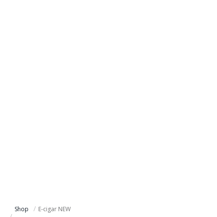
:
:
:
:
:
:
:
Shop
E-cigar NEW
:
: