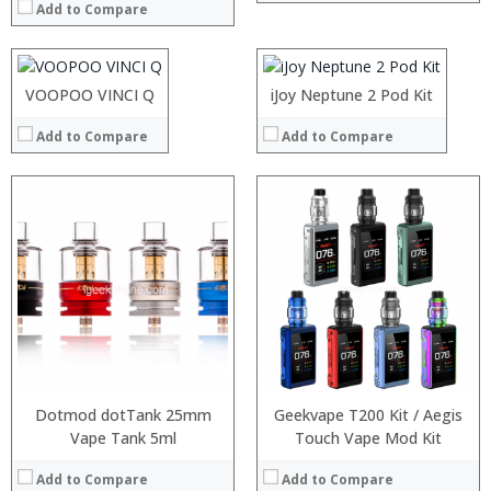
View Details →
Add to Compare
View Details →
:
:
:
:
:
:
:
:
VOOPOO VINCI Q
iJoy Neptune 2 Pod Kit
View Details →
View Details →
Add to Compare
Add to Compare
:
:
:
:
:
:
:
:
:
:
:
:
View Details →
View Details →
Dotmod dotTank 25mm
Geekvape T200 Kit / Aegis
Vape Tank 5ml
Touch Vape Mod Kit
Add to Compare
Add to Compare