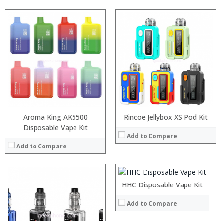
:
:
:
:
:
:
View Details →
Aroma King AK5500
Rincoe Jellybox XS Pod Kit
Disposable Vape Kit
:
Add to Compare
:
Add to Compare
:
:
:
:
HHC Disposable Vape Kit
View Details →
Add to Compare