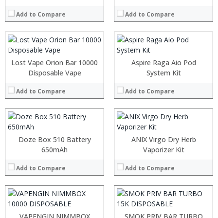
:
:
:
:
Add to Compare
Add to Compare
:
:
View Details →
View Details →
:
:
:
:
Lost Vape Orion Bar 10000
Aspire Raga Aio Pod
:
:
Disposable Vape
System Kit
:
:
:
:
Add to Compare
Add to Compare
:
:
View Details →
View Details →
:
:
:
:
Doze Box 510 Battery
ANIX Virgo Dry Herb
:
:
650mAh
Vaporizer Kit
:
:
:
:
Add to Compare
Add to Compare
:
:
View Details →
View Details →
:
:
VAPENGIN NIMMBOX
SMOK PRIV BAR TURBO