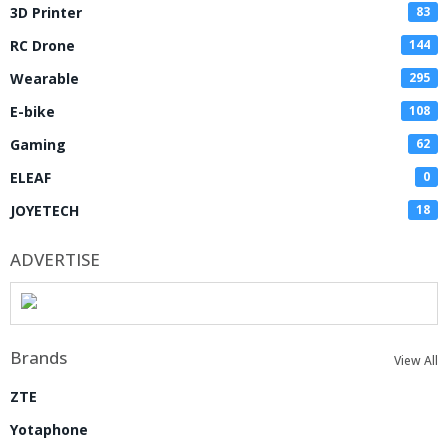
3D Printer
83
RC Drone
144
Wearable
295
E-bike
108
Gaming
62
ELEAF
0
JOYETECH
18
ADVERTISE
Brands
View All
ZTE
Yotaphone