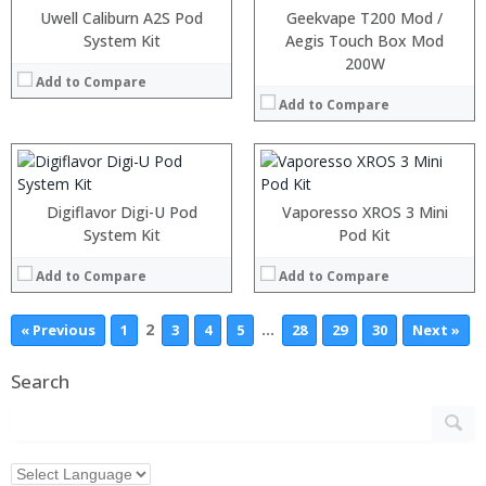
:
Uwell Caliburn A2S Pod
:
Geekvape T200 Mod /
:
:
System Kit
Aegis Touch Box Mod
:
:
200W
:
Add to Compare
:
:
:
Add to Compare
:
:
View Details →
View Details →
Digiflavor Digi-U Pod
Vaporesso XROS 3 Mini
System Kit
Pod Kit
Add to Compare
Add to Compare
2
…
« Previous
1
3
4
5
28
29
30
Next »
Search