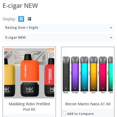
:
:
E-cigar NEW
View Details →
:
View Details →
Display:
Rating (low > high)
E-cigar NEW
:
:
:
:
:
:
:
Maskking Robo Prefilled
:
Rincoe Manto Nano A1 Kit
:
:
:
Pod Kit
:
Add to Compare
:
:
:
: