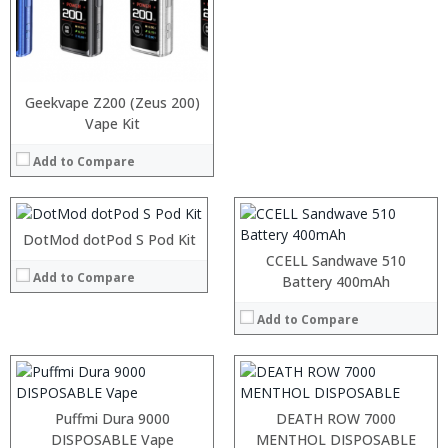
:
:
Geekvape Z200 (Zeus 200)
:
:
Vape Kit
:
:
:
Add to Compare
:
:
:
View Details →
:
:
:
DotMod dotPod S Pod Kit
:
View Details →
:
:
CCELL Sandwave 510
Add to Compare
:
:
Battery 400mAh
:
:
:
:
Add to Compare
:
:
View Details →
View Details →
:
:
:
:
Puffmi Dura 9000
DEATH ROW 7000
:
:
DISPOSABLE Vape
MENTHOL DISPOSABLE