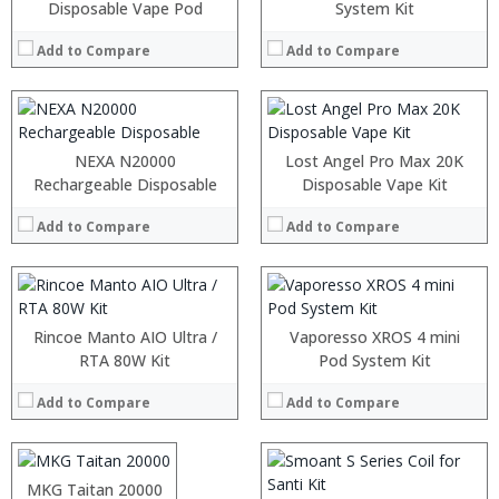
:
:
Disposable Vape Pod
System Kit
:
:
:
:
Add to Compare
Add to Compare
:
:
View Details →
View Details →
:
:
:
:
NEXA N20000
Lost Angel Pro Max 20K
:
:
Rechargeable Disposable
Disposable Vape Kit
:
:
:
:
Add to Compare
Add to Compare
:
:
View Details →
View Details →
:
:
Rincoe Manto AIO Ultra /
Vaporesso XROS 4 mini
:
:
RTA 80W Kit
Pod System Kit
:
:
:
Add to Compare
Add to Compare
:
:
:
View Details →
:
:
:
MKG Taitan 20000
:
View Details →