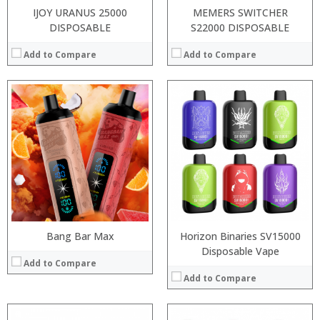
IJOY URANUS 25000
MEMERS SWITCHER
DISPOSABLE
S22000 DISPOSABLE
Add to Compare
Add to Compare
:
:
:
:
:
:
:
:
:
:
:
:
View Details →
View Details →
Bang Bar Max
Horizon Binaries SV15000
Disposable Vape
Add to Compare
Add to Compare
: