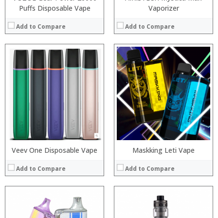
Puffs Disposable Vape
Vaporizer
Add to Compare
Add to Compare
:
:
:
:
:
:
:
:
:
:
:
:
View Details →
View Details →
Veev One Disposable Vape
Maskking Leti Vape
Add to Compare
Add to Compare
:
:
:
: