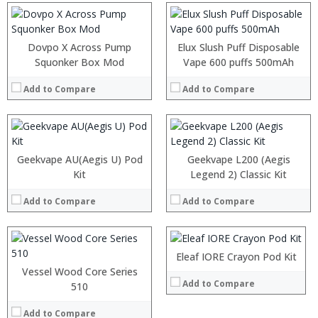
View Details →
View Details →
:
:
:
:
Dovpo X Across Pump
Elux Slush Puff Disposable
:
:
Squonker Box Mod
Vape 600 puffs 500mAh
:
:
:
:
Add to Compare
Add to Compare
:
:
View Details →
View Details →
:
:
Geekvape AU(Aegis U) Pod
Geekvape L200 (Aegis
:
Kit
:
Legend 2) Classic Kit
:
:
:
Add to Compare
Add to Compare
:
:
:
View Details →
:
:
:
Eleaf IORE Crayon Pod Kit
View Details →
:
Vessel Wood Core Series
Add to Compare
:
:
510
:
:
:
Add to Compare
: