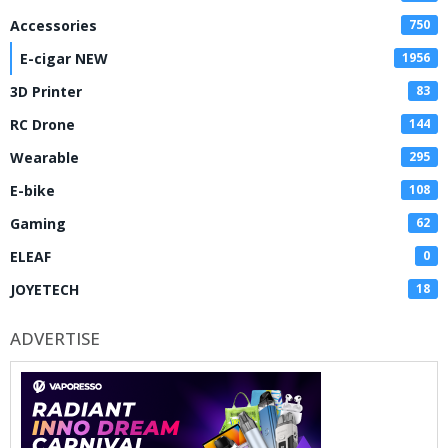
Accessories
750
E-cigar NEW
1956
3D Printer
83
RC Drone
144
Wearable
295
E-bike
108
Gaming
62
ELEAF
0
JOYETECH
18
ADVERTISE