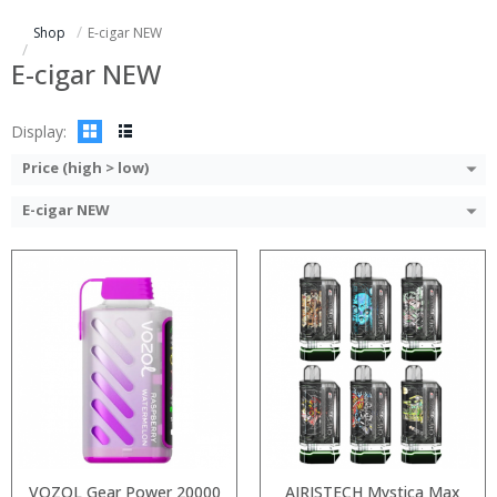
:
:
Shop
E-cigar NEW
:
:
:
:
E-cigar NEW
View Details →
View Details →
Display:
Price (high > low)
E-cigar NEW
:
:
:
:
:
:
:
:
:
:
:
:
View Details →
View Details →
VOZOL Gear Power 20000
AIRISTECH Mystica Max