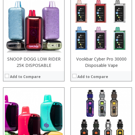
:
:
:
:
:
:
:
:
:
:
View Details →
:
View Details →
SNOOP DOGG LOW RIDER
Vookbar Cyber Pro 30000
25K DISPOSABLE
Disposable Vape
Add to Compare
Add to Compare
:
:
:
:
:
:
:
:
:
: