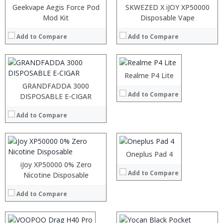
:
Geekvape Aegis Force Pod
SKWEZED X iJOY XP50000
:
Mod Kit
:
Disposable Vape
:
:
:
Add to Compare
Add to Compare
:
:
:
View Details →
:
:
:
Realme P4 Lite
View Details →
:
GRANDFADDA 3000
Add to Compare
:
DISPOSABLE E-CIGAR
:
:
:
:
Add to Compare
:
:
:
View Details →
:
:
:
Oneplus Pad 4
View Details →
:
iJoy XP50000 0% Zero
Add to Compare
:
:
Nicotine Disposable
:
:
:
Add to Compare
:
:
:
View Details →
: