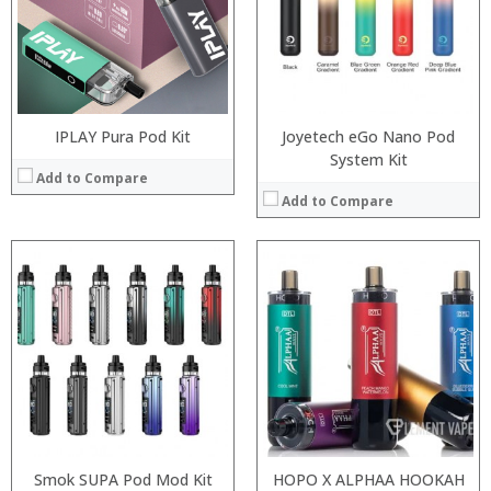
:
:
:
:
:
:
View Details →
:
View Details →
IPLAY Pura Pod Kit
Joyetech eGo Nano Pod
System Kit
Add to Compare
Add to Compare
:
:
:
:
:
:
:
:
:
:
:
:
View Details →
View Details →
Smok SUPA Pod Mod Kit
HOPO X ALPHAA HOOKAH