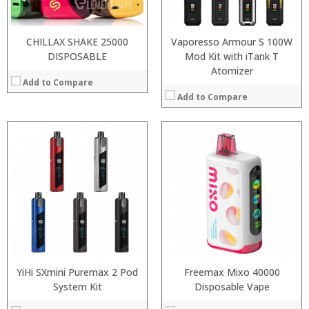
:
:
View Details →
View Details →
CHILLAX SHAKE 25000
Vaporesso Armour S 100W
DISPOSABLE
Mod Kit with iTank T
Atomizer
Add to Compare
Add to Compare
:
:
:
:
:
:
:
:
:
:
:
:
View Details →
View Details →
YiHi SXmini Puremax 2 Pod
Freemax Mixo 40000
System Kit
Disposable Vape