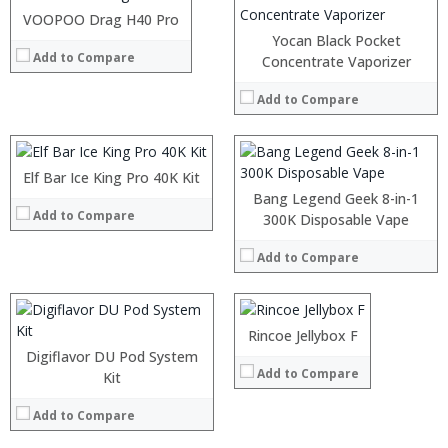
:
VOOPOO Drag H40 Pro
:
View Details →
:
Yocan Black Pocket
Add to Compare
:
:
Concentrate Vaporizer
:
:
:
Add to Compare
:
:
:
View Details →
:
:
:
Elf Bar Ice King Pro 40K Kit
View Details →
:
Bang Legend Geek 8-in-1
Add to Compare
:
:
300K Disposable Vape
:
:
:
Add to Compare
:
:
:
View Details →
:
:
:
:
Rincoe Jellybox F
View Details →
:
:
Digiflavor DU Pod System
Add to Compare
:
:
Kit
:
:
:
:
Add to Compare
:
: