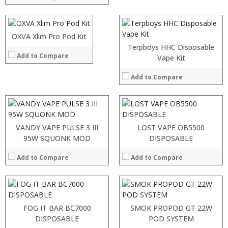
:
:
View Details →
:
:
:
OXVA Xlim Pro Pod Kit
:
View Details →
:
:
Terpboys HHC Disposable
Add to Compare
:
:
Vape Kit
:
:
:
:
Add to Compare
:
:
View Details →
View Details →
:
:
:
:
VANDY VAPE PULSE 3 III
LOST VAPE OB5500
:
:
95W SQUONK MOD
DISPOSABLE
:
:
:
:
Add to Compare
Add to Compare
:
:
View Details →
View Details →
:
:
:
:
FOG IT BAR BC7000
SMOK PROPOD GT 22W
:
:
DISPOSABLE
POD SYSTEM
:
: