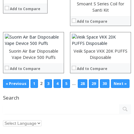
:
:
Smoant S Series Coil for
Add to Compare
:
:
Santi Kit
:
:
:
:
Add to Compare
:
:
View Details →
View Details →
Suorin Air Bar Disposable
Veiik Space VKK 20K PUFFS
Vape Device 500 Puffs
Disposable
Add to Compare
Add to Compare
2
…
« Previous
1
3
4
5
28
29
30
Next »
Search