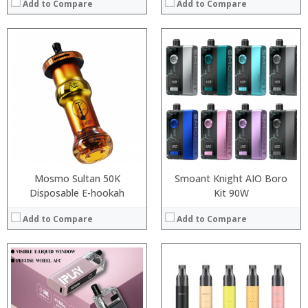
Add to Compare
Add to Compare
:
:
:
:
:
:
:
:
:
:
:
View Details →
:
View Details →
Mosmo Sultan 50K
Smoant Knight AIO Boro
Disposable E-hookah
Kit 90W
Add to Compare
Add to Compare
:
:
:
:
: