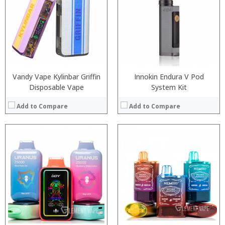
:
:
:
:
:
:
:
:
View Details →
View Details →
Vandy Vape Kylinbar Griffin
Innokin Endura V Pod
Disposable Vape
System Kit
Add to Compare
Add to Compare
:
:
:
:
:
:
:
:
:
:
:
View Details →
:
View Details →