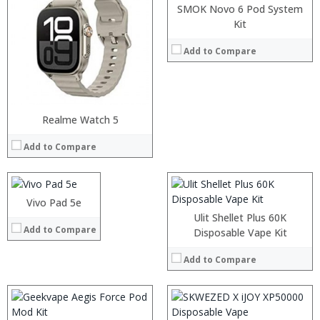
SMOK Novo 6 Pod System
Kit
Add to Compare
:
:
:
:
Realme Watch 5
:
:
:
Add to Compare
:
:
:
View Details →
:
:
:
Vivo Pad 5e
:
View Details →
:
:
Ulit Shellet Plus 60K
Add to Compare
:
:
Disposable Vape Kit
:
:
:
:
Add to Compare
:
:
View Details →
View Details →
: