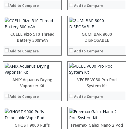
:
:
Add to Compare
Add to Compare
:
:
View Details →
View Details →
:
:
:
:
CCELL Rizo 510 Thread
GUMI BAR 8000
:
:
Battery 300mAh
DISPOSABLE
:
:
:
:
Add to Compare
Add to Compare
:
:
View Details →
View Details →
:
:
:
:
ANIX Aquarius Drying
VECEE VC30 Pro Pod
:
:
Vaporizer Kit
System Kit
:
:
:
:
Add to Compare
Add to Compare
:
:
View Details →
View Details →
:
:
:
:
GHOST 9000 Puffs
Freemax Galex Nano 2 Pod