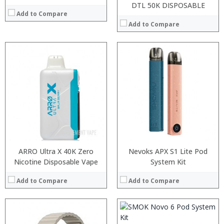
DTL 50K DISPOSABLE
Add to Compare
Add to Compare
:
:
:
:
:
:
View Details →
:
:
ARRO Ultra X 40K Zero
Nevoks APX S1 Lite Pod
:
Nicotine Disposable Vape
System Kit
:
:
Add to Compare
Add to Compare
:
View Details →