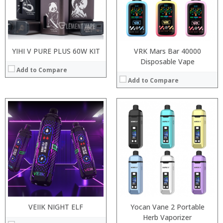
:
:
:
:
View Details →
:
View Details →
YIHI V PURE PLUS 60W KIT
VRK Mars Bar 40000
Disposable Vape
Add to Compare
Add to Compare
:
:
:
:
:
:
:
:
:
:
:
View Details →
:
View Details →
VEIIK NIGHT ELF
Yocan Vane 2 Portable
Herb Vaporizer