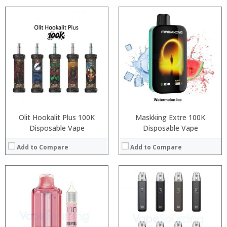
:
:
:
:
:
:
:
:
:
:
:
:
View Details →
View Details →
Olit Hookalit Plus 100K
Maskking Extre 100K
Disposable Vape
Disposable Vape
Add to Compare
Add to Compare
:
:
:
:
:
:
:
:
:
: