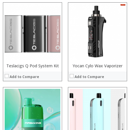
:
:
:
:
:
:
:
:
:
:
:
:
View Details →
View Details →
Teslacigs Q Pod System Kit
Yocan Cylo Wax Vaporizer
Add to Compare
Add to Compare
:
:
:
:
:
:
:
:
:
:
:
:
View Details →
View Details →