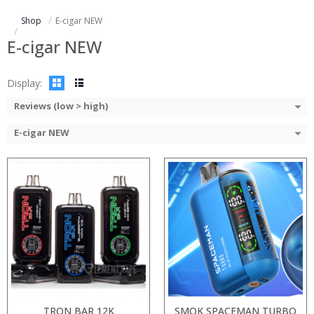
:
:
Shop
E-cigar NEW
:
:
:
:
E-cigar NEW
View Details →
:
View Details →
Display:
Reviews (low > high)
E-cigar NEW
:
:
:
:
:
:
:
:
:
:
:
View Details →
:
View Details →
TRON BAR 12K
SMOK SPACEMAN TURBO