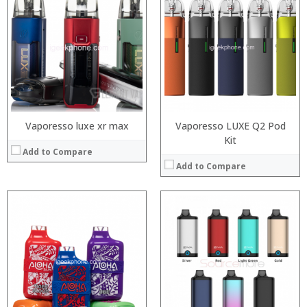
:
:
:
:
:
:
:
:
:
:
:
View Details →
:
View Details →
Vaporesso luxe xr max
Vaporesso LUXE Q2 Pod
Kit
Add to Compare
Add to Compare
:
:
:
:
:
:
:
:
:
:
:
View Details →
: