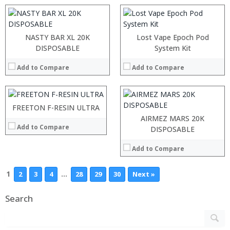
View Details →
View Details →
:
:
NASTY BAR XL 20K
Lost Vape Epoch Pod
:
:
DISPOSABLE
System Kit
:
:
:
Add to Compare
Add to Compare
:
:
:
View Details →
:
:
FREETON F-RESIN ULTRA
View Details →
AIRMEZ MARS 20K
Add to Compare
DISPOSABLE
Add to Compare
1
…
2
3
4
28
29
30
Next »
Search