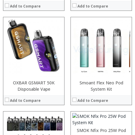
Add to Compare
Add to Compare
:
:
:
:
:
:
View Details →
:
:
OXBAR GSMART 50K
Smoant Flex Neo Pod
:
Disposable Vape
System Kit
:
:
Add to Compare
Add to Compare
:
View Details →
:
:
SMOK Nfix Pro 25W Pod