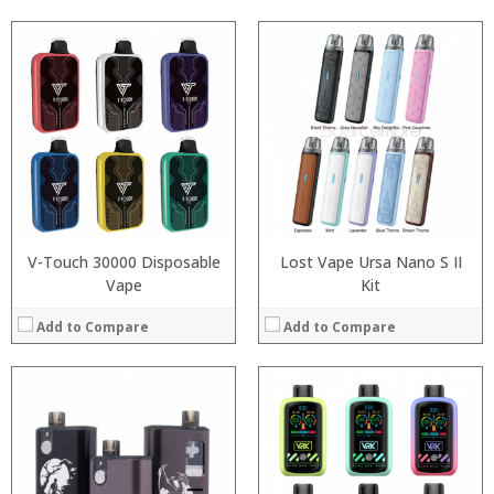
:
:
:
:
:
:
:
:
:
:
:
View Details →
:
View Details →
V-Touch 30000 Disposable
Lost Vape Ursa Nano S II
Vape
Kit
Add to Compare
Add to Compare
:
:
:
:
:
:
: