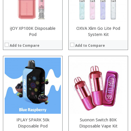
:
:
View Details →
View Details →
iJOY XP100K Disposable
OXVA Xlim Go Lite Pod
Pod
System Kit
Add to Compare
Add to Compare
:
:
:
:
:
:
:
:
:
:
:
:
View Details →
View Details →
IPLAY SPARK 50k
Suonon Switch 80K
Disposable Pod
Disposable Vape Kit