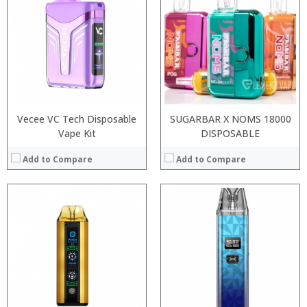
:
:
:
:
:
:
:
:
:
:
View Details →
View Details →
Vecee VC Tech Disposable
SUGARBAR X NOMS 18000
Vape Kit
DISPOSABLE
Add to Compare
Add to Compare
:
:
:
:
:
:
:
:
:
:
:
View Details →
:
View Details →