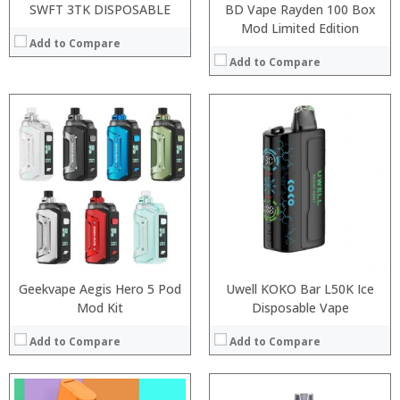
SWFT 3TK DISPOSABLE
BD Vape Rayden 100 Box
Mod Limited Edition
Add to Compare
Add to Compare
:
:
:
:
:
:
:
:
:
:
:
View Details →
:
View Details →
Geekvape Aegis Hero 5 Pod
Uwell KOKO Bar L50K Ice
Mod Kit
Disposable Vape
Add to Compare
Add to Compare