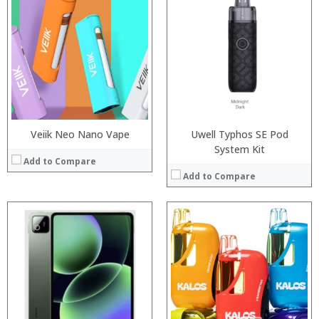
:
:
:
:
:
:
:
:
:
:
:
View Details →
:
View Details →
Veiik Neo Nano Vape
Uwell Typhos SE Pod
System Kit
Add to Compare
Add to Compare
:
:
:
:
:
:
:
:
:
:
:
View Details →
: