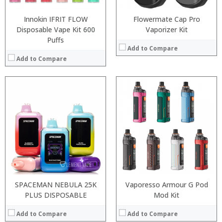
View Details →
View Details →
Innokin IFRIT FLOW
Flowermate Cap Pro
Disposable Vape Kit 600
Vaporizer Kit
Puffs
Add to Compare
Add to Compare
:
:
:
:
:
:
:
:
:
:
:
View Details →
:
View Details →
SPACEMAN NEBULA 25K
Vaporesso Armour G Pod
PLUS DISPOSABLE
Mod Kit
Add to Compare
Add to Compare