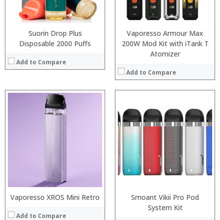
:
:
View Details →
:
View Details →
Suorin Drop Plus
Vaporesso Armour Max
Disposable 2000 Puffs
200W Mod Kit with iTank T
Atomizer
Add to Compare
Add to Compare
:
:
:
:
:
:
:
:
:
:
:
View Details →
:
View Details →
Vaporesso XROS Mini Retro
Smoant Vikii Pro Pod
System Kit
Add to Compare