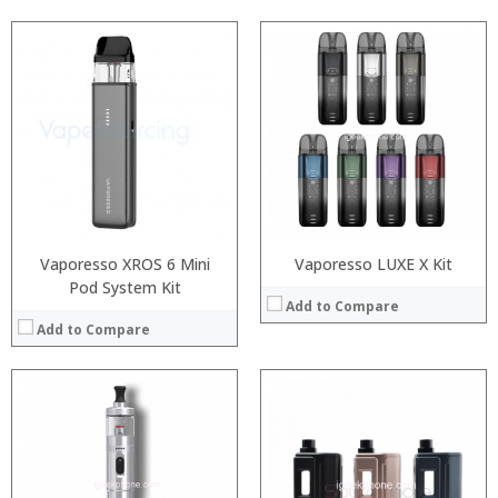
:
:
:
:
:
:
:
:
:
:
:
View Details →
:
View Details →
Vaporesso XROS 6 Mini
Vaporesso LUXE X Kit
Pod System Kit
Add to Compare
Add to Compare
:
:
:
:
:
:
:
: