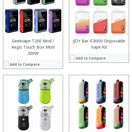
:
:
:
:
:
:
:
:
:
:
View Details →
View Details →
Geekvape T200 Mod /
iJOY Bar IC8000 Disposable
Aegis Touch Box Mod
Vape Kit
200W
Add to Compare
Add to Compare
:
:
:
:
:
:
:
:
:
:
:
:
View Details →
View Details →