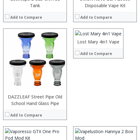
Tank
:
Disposable Vape Kit
:
Add to Compare
Add to Compare
:
:
:
:
Lost Mary 4in1 Vape
View Details →
Add to Compare
:
:
:
:
DAZZLEAF Street Pipe Old
:
:
School Hand Glass Pipe
:
:
:
:
Add to Compare
:
:
View Details →
View Details →
:
: