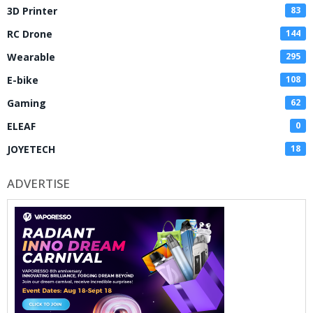
3D Printer
83
RC Drone
144
Wearable
295
E-bike
108
Gaming
62
ELEAF
0
JOYETECH
18
ADVERTISE