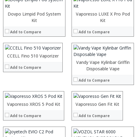
:
:
Dovpo Limpid Pod System
Vaporesso LUXE X Pro Pod
:
:
Kit
Kit
:
:
:
Add to Compare
Add to Compare
:
:
:
View Details →
:
:
CCELL Fino 510 Vaporizer
View Details →
Vandy Vape Kylinbar Griffin
Add to Compare
:
:
Disposable Vape
:
:
Add to Compare
:
:
:
:
:
:
:
:
:
:
:
:
:
:
Vaporesso XROS 5 Pod Kit
Vaporesso Gen Fit Kit
View Details →
View Details →
:
:
:
:
Add to Compare
Add to Compare
:
:
View Details →
View Details →