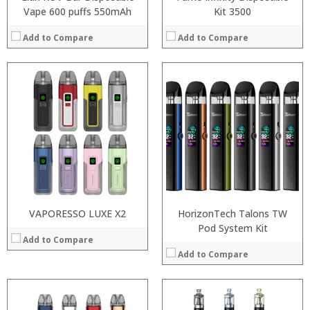
Vape 600 puffs 550mAh
Kit 3500
Add to Compare
Add to Compare
:
:
:
:
:
:
:
:
:
:
:
View Details →
:
View Details →
VAPORESSO LUXE X2
HorizonTech Talons TW
Pod System Kit
Add to Compare
Add to Compare
:
:
: