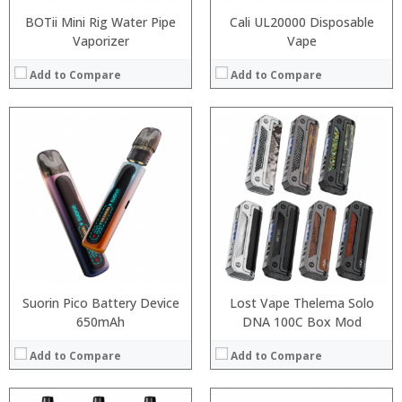
BOTii Mini Rig Water Pipe
Cali UL20000 Disposable
Vaporizer
Vape
Add to Compare
Add to Compare
:
:
:
:
:
:
:
:
:
:
:
:
View Details →
View Details →
Suorin Pico Battery Device
Lost Vape Thelema Solo
650mAh
DNA 100C Box Mod
Add to Compare
Add to Compare