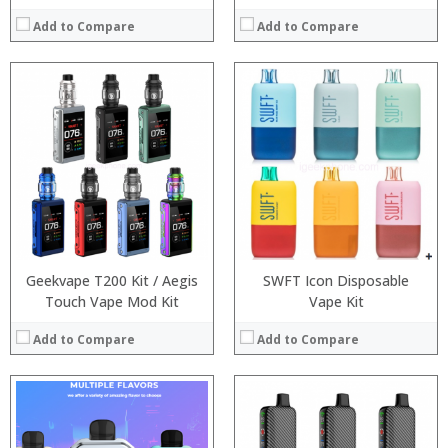
Add to Compare
Add to Compare
:
:
:
:
:
:
:
:
:
:
:
View Details →
:
View Details →
Geekvape T200 Kit / Aegis
SWFT Icon Disposable
Touch Vape Mod Kit
Vape Kit
Add to Compare
Add to Compare
:
:
:
: