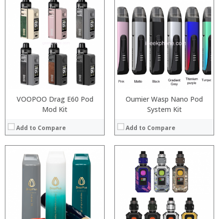
:
:
:
:
:
:
:
:
:
:
:
View Details →
:
View Details →
VOOPOO Drag E60 Pod
Oumier Wasp Nano Pod
Mod Kit
System Kit
Add to Compare
Add to Compare
:
:
:
:
:
:
:
:
: