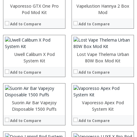
:
:
Vaporesso GTX One Pro
Vapelustion Hannya 2 Box
:
:
Pod Mod Kit
Mod
:
:
:
:
Add to Compare
Add to Compare
:
:
View Details →
View Details →
:
:
:
:
Uwell Caliburn X Pod
Lost Vape Thelema Urban
:
:
System Kit
80W Box Mod Kit
:
:
:
:
Add to Compare
Add to Compare
:
:
View Details →
View Details →
:
:
:
:
Suorin Air Bar Vapejoy
Vaporesso Apex Pod
:
:
Disposable 1500 Puffs
System Kit
:
:
:
:
Add to Compare
Add to Compare
:
:
View Details →
View Details →