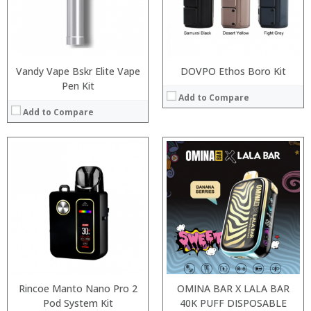
:
:
:
:
View Details →
View Details →
Vandy Vape Bskr Elite Vape
DOVPO Ethos Boro Kit
Pen Kit
Add to Compare
Add to Compare
:
:
:
:
:
:
:
:
:
:
:
:
View Details →
View Details →
Rincoe Manto Nano Pro 2
OMINA BAR X LALA BAR
Pod System Kit
40K PUFF DISPOSABLE