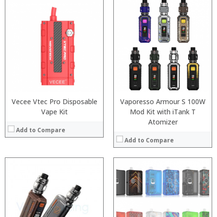
:
:
:
:
:
:
:
:
:
:
:
View Details →
:
View Details →
Vecee Vtec Pro Disposable
Vaporesso Armour S 100W
Vape Kit
Mod Kit with iTank T
Atomizer
Add to Compare
Add to Compare
:
:
:
:
:
:
:
:
:
: