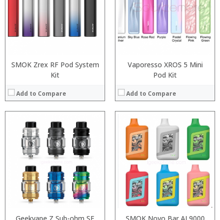
:
:
:
:
:
:
View Details →
View Details →
SMOK Zrex RF Pod System
Vaporesso XROS 5 Mini
Kit
Pod Kit
Add to Compare
Add to Compare
:
:
:
:
:
:
View Details →
Geekvape Z Sub-ohm SE
SMOK Novo Bar AL9000