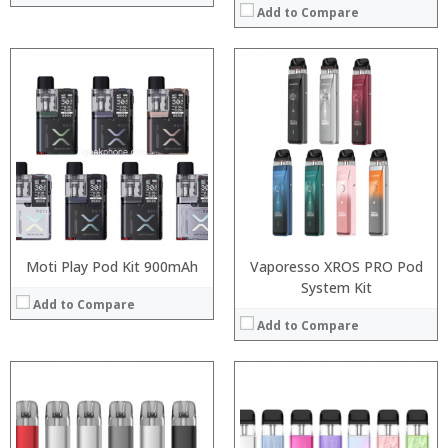
Add to Compare
:
:
:
:
:
:
:
:
:
:
:
:
View Details →
View Details →
Moti Play Pod Kit 900mAh
Vaporesso XROS PRO Pod
System Kit
Add to Compare
Add to Compare
:
:
:
:
:
: