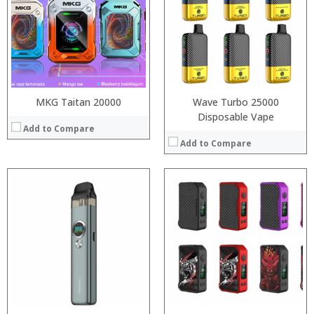
:
:
:
:
:
:
:
:
View Details →
View Details →
MKG Taitan 20000
Wave Turbo 25000
Disposable Vape
Add to Compare
Add to Compare
:
:
:
:
:
:
:
:
:
:
:
View Details →
:
View Details →