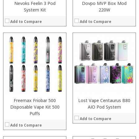
Nevoks Feelin 3 Pod
Dovpo MVP Box Mod
System Kit
220W
Add to Compare
Add to Compare
:
:
:
:
:
:
:
:
:
:
:
View Details →
:
View Details →
Freemax Friobar 500
Lost Vape Centaurus B80
Disposable Vape Kit 500
AIO Pod System
Puffs
Add to Compare
Add to Compare