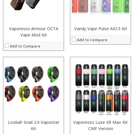
:
:
View Details →
View Details →
Vaporesso Armour OCTA
Vandy Vape Pulse AIO.5 Kit
Vape Mod Kit
Add to Compare
Add to Compare
:
:
:
:
:
:
:
:
:
:
:
View Details →
:
View Details →
Lookah Snail 2.0 Vaporizer
Vaporesso Luxe XR Max Kit
Kit
CMF Version