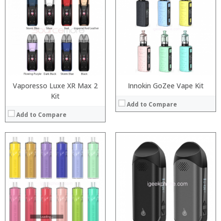
:
:
:
:
:
:
:
:
View Details →
:
View Details →
Vaporesso Luxe XR Max 2
Innokin GoZee Vape Kit
Kit
Add to Compare
Add to Compare
:
:
:
:
:
:
:
:
:
:
:
: